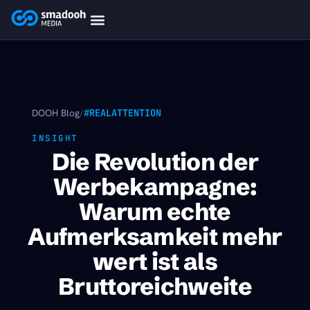
content
smadooh-Media
Smadooh – Friseur
Smadooh – Fitness übersicht
Smadooh – Karriere
Smadooh – Blog Übersicht
DOOH Blog
/
#REALATTENTION
INSIGHT
Die Revolution der
Werbekampagne:
Warum echte
Aufmerksamkeit mehr
wert ist als
Bruttoreichweite