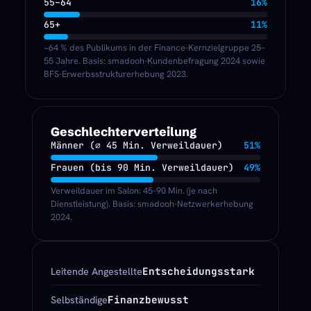
55–64
16%
65+
11%
~64 % des Publikums in der Finance-Kernzielgruppe 25–
55 Jahre. Basis: smadooh-Kundenbefragung 2024 sowie
BFS-Erwerbsstrukturerhebung 2023.
Geschlechterverteilung
Männer (∅ 45 Min. Verweildauer)
51%
Frauen (bis 90 Min. Verweildauer)
49%
Verweildauer im Salon: 45–90 Min. (je nach
Dienstleistung). Basis: smadooh-Netzwerkerhebung
2024.
Entscheidungsstark
Leitende Angestellte
Finanzbewusst
Selbständige