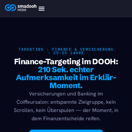
content
smadooh-Media
Smadooh – Friseur
Smadooh – Fitness übersicht
Smadooh – Karriere
Smadooh – Blog Übersicht
TARGETING · FINANCE & VERSICHERUNG
· 25–55 JAHRE
Finance-Targeting im DOOH:
210 Sek. echter
Aufmerksamkeit im Erklär-
Moment.
Versicherungen und Banking im
Coiffeursalon: entspannte Zielgruppe, kein
Scrollen, kein Überspulen — der Moment, in
dem Finanzentscheide reifen.