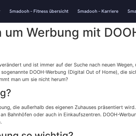
r
Smadooh – Fitness übersicht
Smadooh – Karriere
Sma
 um Werbung mit DOOH
k verändert und ist immer auf der Suche nach neuen Wegen
ie sogenannte DOOH-Werbung (Digital Out of Home), die sic
mt man um sie nicht herum?
ng?
ng, die außerhalb des eigenen Zuhauses präsentiert wird. 
, an Bahnhöfen oder auch in Einkaufszentren. DOOH-Werbung
.
ng so wichtig?