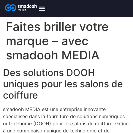
content
smadooh-Media
Smadooh – Friseur
Smadooh – Fitness übersicht
Smadooh – Karriere
Smadooh – Blog Übersicht
Faites briller votre
marque – avec
smadooh MEDIA
Des solutions DOOH
uniques pour les salons de
coiffure
smadooh MEDIA est une entreprise innovante
spécialisée dans la fourniture de solutions numériques
out-of-home (DOOH) pour les salons de coiffure. Grâce
à une combinaison unique de technologie et de