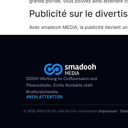
grande portée. Vous pouvez ainsi atteindre to
Publicité sur le divert
Avec smadooh MEDIA, la publicité devient un d
DOOH-Werbung im Coiffeursalon und
Fitnessstudio. Echte Kontakte statt
Bruttoreichweite.
#REALATTENTION
© 2026 APALION AG. Alle Rechte vorbehalten.
Impressum
·
Date