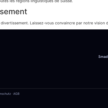
utes les régions linguistiques de Suisse.
issement
ivertissement. Laissez-vous convaincre par notre vision d’
Smado
nschutz
·
AGB