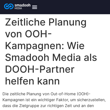
content
smadooh-Media
Smadooh – Friseur
Smadooh – Fitness übersicht
Smadooh – Karriere
Smadooh – Blog Übersicht
Zeitliche Planung
von OOH-
Kampagnen: Wie
Smadooh Media als
DOOH-Partner
helfen kann
Die zeitliche Planung von Out-of-Home (OOH)-
Kampagnen ist ein wichtiger Faktor, um sicherzustellen,
dass die Zielgruppe zur richtigen Zeit und an den