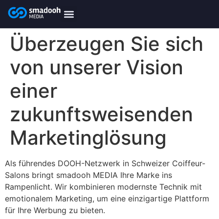
content
smadooh-Media
Smadooh – Friseur
Smadooh – Fitness übersicht
Smadooh – Karriere
Smadooh – Blog Übersicht
Überzeugen Sie sich
von unserer Vision
einer
zukunftsweisenden
Marketinglösung
Als führendes DOOH-Netzwerk in Schweizer Coiffeur-
Salons bringt smadooh MEDIA Ihre Marke ins
Rampenlicht. Wir kombinieren modernste Technik mit
emotionalem Marketing, um eine einzigartige Plattform
für Ihre Werbung zu bieten.