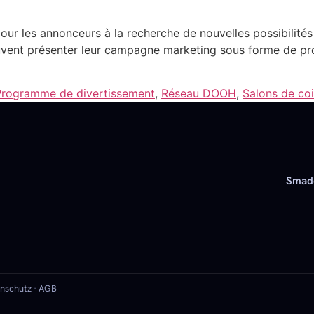
ur les annonceurs à la recherche de nouvelles possibilité
vent présenter leur campagne marketing sous forme de pr
Programme de divertissement
,
Réseau DOOH
,
Salons de coi
Smado
nschutz
·
AGB