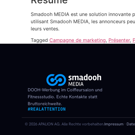
Smadooh MEDIA est une solution innovante po
utilisant Smadooh MEDIA, les annonceurs peu
leurs ventes.
Tagged
Campagne de marketing
,
Présenter
,
DOOH-Werbung im Coiffeursalon und
Fitnessstudio. Echte Kontakte statt
Bruttoreichweite.
#REALATTENTION
© 2026 APALION AG. Alle Rechte vorbehalten.
Impressum
·
Date