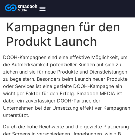
content
smadooh-Media
Smadooh – Friseur
Smadooh – Fitness übersicht
Smadooh – Karriere
Smadooh – Blog Übersicht
Kampagnen für den
Produkt Launch
DOOH-Kampagnen sind eine effektive Möglichkeit, um
die Aufmerksamkeit potenzieller Kunden auf sich zu
ziehen und sie für neue Produkte und Dienstleistungen
zu begeistern. Besonders beim Launch neuer Produkte
oder Services ist eine gezielte DOOH-Kampagne ein
wichtiger Faktor für den Erfolg. Smadooh MEDIA ist
dabei ein zuverlässiger DOOH-Partner, der
Unternehmen bei der Umsetzung effektiver Kampagnen
unterstützt.
Durch die hohe Reichweite und die gezielte Platzierung
der Screens in verschiedenen Umgebungen, wie z.B.