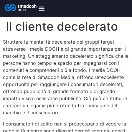
content
smadooh-Media
Smadooh – Friseur
Smadooh – Fitness übersicht
Smadooh – Karriere
Smadooh – Blog Übersicht
Il cliente decelerato
Sfruttare la mentalità decelerata dei gruppi target
attraverso i media DOOH è di grande importanza per il
marketing. Un atteggiamento decelerato significa che le
persone hanno tempo e spazio per impegnarsi con i
contenuti e comprenderli più a fondo. I media DOOH,
come la rete di Smadooh Media, offrono un’eccellente
opportunità per raggiungere i consumatori decelerati,
offrendo pubblicità di grande formato e di grande
impatto visivo nelle aree pubbliche. Ciò può contribuire
a creare un legame più profondo tra l’immagine del
marchio e il consumatore.
I consumatori di solito non si preoccupano di vedere la
pubblicità mentre sono rilassati perché sono più aperti