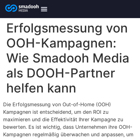
content
smadooh-Media
Smadooh – Friseur
Smadooh – Fitness übersicht
Smadooh – Karriere
Smadooh – Blog Übersicht
Erfolgsmessung von
OOH-Kampagnen:
Wie Smadooh Media
als DOOH-Partner
helfen kann
Die Erfolgsmessung von Out-of-Home (OOH)
Kampagnen ist entscheidend, um den ROI zu
maximieren und die Effektivität Ihrer Kampagne zu
bewerten. Es ist wichtig, dass Unternehmen ihre OOH-
Kampagnen regelmäßig überwachen und anpassen, um