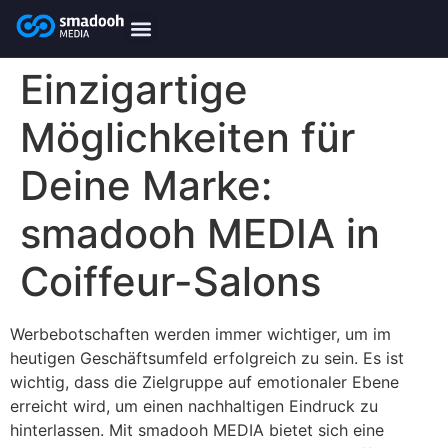
content
smadooh-Media
Smadooh – Friseur
Smadooh – Fitness übersicht
Smadooh – Karriere
Smadooh – Blog Übersicht
Einzigartige
Möglichkeiten für
Deine Marke:
smadooh MEDIA in
Coiffeur-Salons
Werbebotschaften werden immer wichtiger, um im
heutigen Geschäftsumfeld erfolgreich zu sein. Es ist
wichtig, dass die Zielgruppe auf emotionaler Ebene
erreicht wird, um einen nachhaltigen Eindruck zu
hinterlassen. Mit smadooh MEDIA bietet sich eine