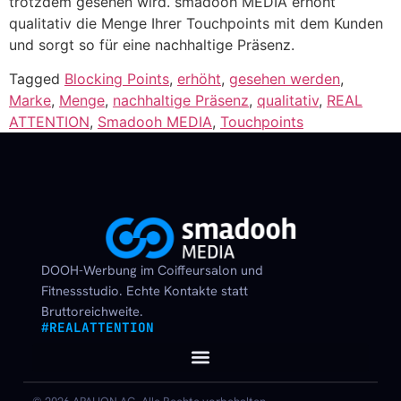
trotzdem gesehen wird. smadooh MEDIA erhöht
qualitativ die Menge Ihrer Touchpoints mit dem Kunden
und sorgt so für eine nachhaltige Präsenz.
Tagged
Blocking Points
,
erhöht
,
gesehen werden
,
Marke
,
Menge
,
nachhaltige Präsenz
,
qualitativ
,
REAL
ATTENTION
,
Smadooh MEDIA
,
Touchpoints
DOOH-Werbung im Coiffeursalon und
Fitnessstudio. Echte Kontakte statt
Bruttoreichweite.
#REALATTENTION