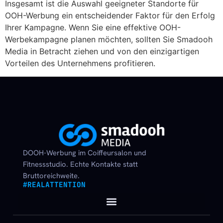
Insgesamt ist die Auswahl geeigneter Standorte für
OOH-Werbung ein entscheidender Faktor für den Erfolg
Ihrer Kampagne. Wenn Sie eine effektive OOH-
Werbekampagne planen möchten, sollten Sie Smadooh
Media in Betracht ziehen und von den einzigartigen
Vorteilen des Unternehmens profitieren.
DOOH-Werbung im Coiffeursalon und
Fitnessstudio. Echte Kontakte statt
Bruttoreichweite.
#REALATTENTION