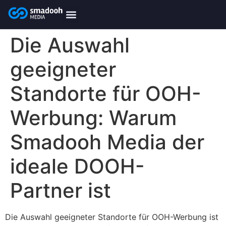
content
smadooh-Media
Smadooh – Friseur
Smadooh – Fitness übersicht
Smadooh – Karriere
Smadooh – Blog Übersicht
Die Auswahl
geeigneter
Standorte für OOH-
Werbung: Warum
Smadooh Media der
ideale DOOH-
Partner ist
Die Auswahl geeigneter Standorte für OOH-Werbung ist