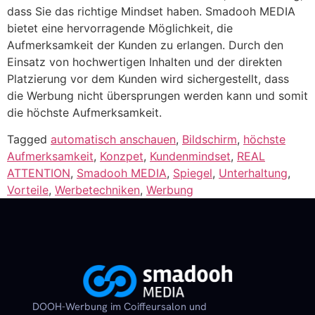
dass Sie das richtige Mindset haben. Smadooh MEDIA
bietet eine hervorragende Möglichkeit, die
Aufmerksamkeit der Kunden zu erlangen. Durch den
Einsatz von hochwertigen Inhalten und der direkten
Platzierung vor dem Kunden wird sichergestellt, dass
die Werbung nicht übersprungen werden kann und somit
die höchste Aufmerksamkeit.
Tagged
automatisch anschauen
,
Bildschirm
,
höchste
Aufmerksamkeit
,
Konzpet
,
Kundenmindset
,
REAL
ATTENTION
,
Smadooh MEDIA
,
Spiegel
,
Unterhaltung
,
Vorteile
,
Werbetechniken
,
Werbung
DOOH-Werbung im Coiffeursalon und