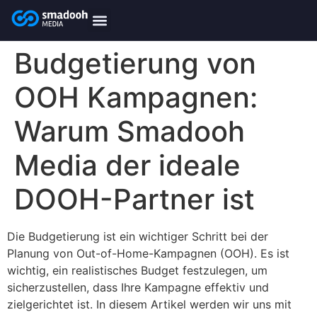
content
smadooh-Media
Smadooh – Friseur
Smadooh – Fitness übersicht
Smadooh – Karriere
Smadooh – Blog Übersicht
Budgetierung von
OOH Kampagnen:
Warum Smadooh
Media der ideale
DOOH-Partner ist
Die Budgetierung ist ein wichtiger Schritt bei der
Planung von Out-of-Home-Kampagnen (OOH). Es ist
wichtig, ein realistisches Budget festzulegen, um
sicherzustellen, dass Ihre Kampagne effektiv und
zielgerichtet ist. In diesem Artikel werden wir uns mit