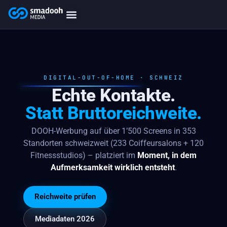
content
smadooh-Media
Smadooh – Friseur
Smadooh – Fitness übersicht
Smadooh – Karriere
Smadooh – Blog Übersicht
DIGITAL-OUT-OF-HOME · SCHWEIZ
Echte Kontakte.
Statt Bruttoreichweite.
DOOH-Werbung auf über 1’500 Screens in 353
Standorten schweizweit (233 Coiffeursalons + 120
Fitnessstudios) – platziert im
Moment, in dem
Aufmerksamkeit wirklich entsteht
.
Reichweite prüfen
Mediadaten 2026